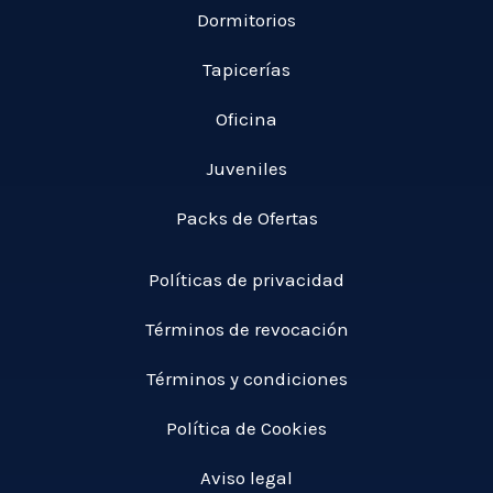
a
,
Dormitorios
s
5
0
t
1
Tapicerías
0
a
0
1
,
Oficina
€
4
0
9
Juveniles
0
,
0
Packs de Ofertas
€
0
Políticas de privacidad
€
Términos de revocación
Términos y condiciones
Política de Cookies
Aviso legal