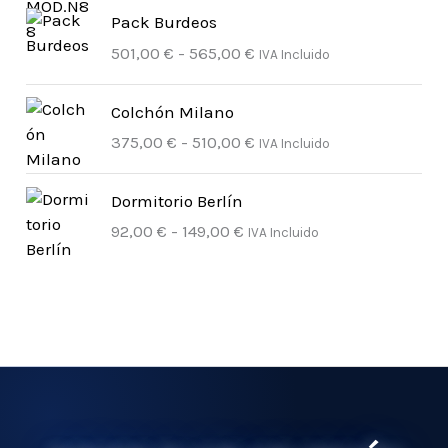
R
Pack Burdeos
a
501,00
€
-
565,00
€
IVA Incluido
n
g
R
o
Colchón Milano
a
d
375,00
€
-
510,00
€
IVA Incluido
n
e
g
p
R
o
Dormitorio Berlín
r
a
d
92,00
€
-
149,00
€
IVA Incluido
e
n
e
c
g
p
i
o
r
o
d
e
s
e
c
:
p
i
d
r
o
e
e
s
s
c