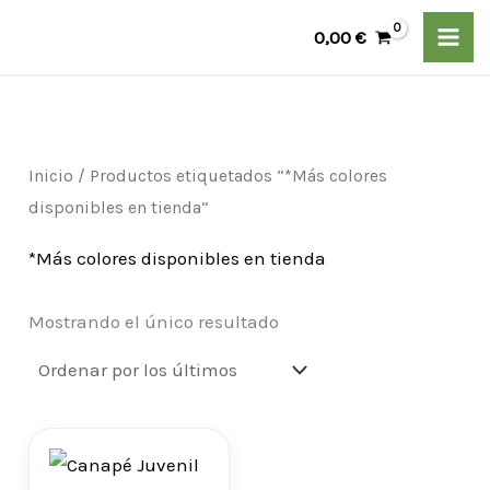
Ir
P
P
0,00
€
al
r
r
contenido
e
e
c
c
i
i
Inicio
/ Productos etiquetados “*Más colores
disponibles en tienda”
o
o
m
m
*Más colores disponibles en tienda
í
á
Mostrando el único resultado
n
x
i
i
m
m
Rango
o
o