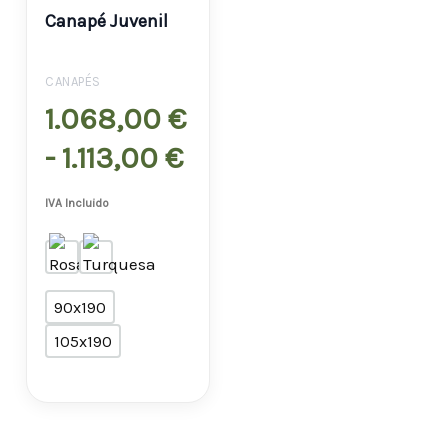
de
Canapé Juvenil
precios:
desde
CANAPÉS
1.068,00 €
1.068,00
€
hasta
-
1.113,00
€
1.113,00 €
IVA Incluido
90x190
105x190