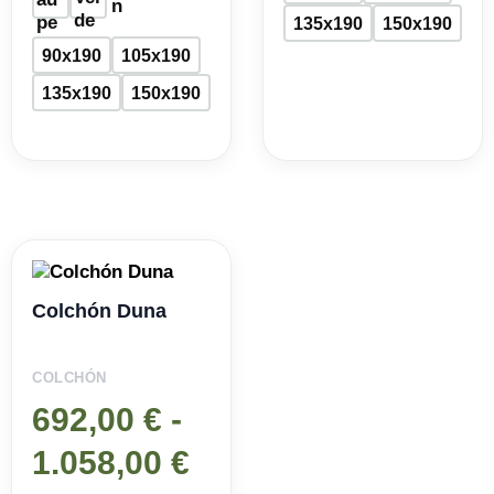
135x190
150x190
90x190
105x190
135x190
150x190
Rango
de
Colchón Duna
precios:
COLCHÓN
desde
692,00
€
-
692,00 €
1.058,00
€
hasta