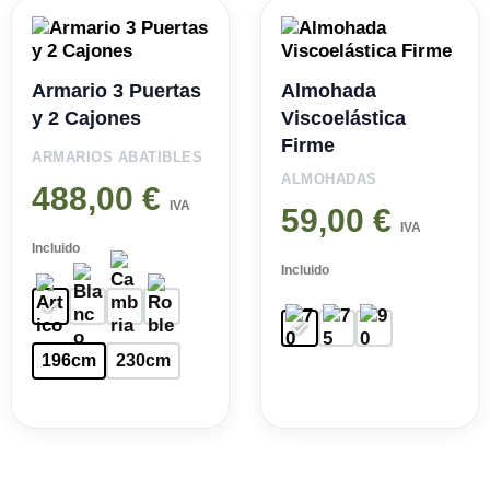
Armario 3 Puertas
Almohada
y 2 Cajones
Viscoelástica
Firme
ARMARIOS ABATIBLES
ALMOHADAS
488,00
€
IVA
59,00
€
IVA
Incluido
Incluido
196cm
230cm