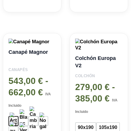
Rango
Ran
de
de
Canapé Magnor
Colchón Europa
precios:
preci
V2
CANAPÉS
desde
desd
COLCHÓN
543,00
€
-
543,00 €
279,0
279,00
€
-
662,00
€
hasta
hast
IVA
385,00
€
IVA
662,00 €
385,0
Incluido
Incluido
90x190
105x190