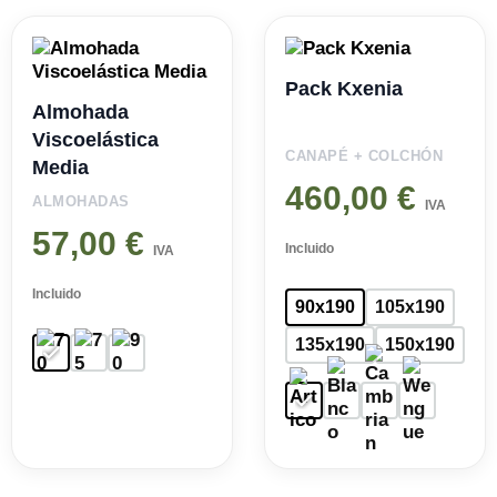
Pack Kxenia
Almohada
Viscoelástica
CANAPÉ + COLCHÓN
Media
460,00
€
ALMOHADAS
IVA
57,00
€
Incluido
IVA
Incluido
90x190
105x190
135x190
150x190