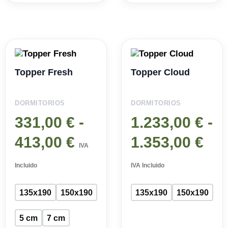
Rango
Ra
de
de
Topper Fresh
Topper Cloud
precios:
pre
DORMITORIOS
DORMITORIOS
desde
de
331,00
€
-
1.233,00
€
-
331,00 €
1.2
413,00
€
1.353,00
€
hasta
has
IVA
413,00 €
1.3
Incluido
IVA Incluido
135x190
150x190
135x190
150x190
5 cm
7 cm