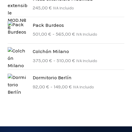
245,00
€
IVA Incluido
R
Pack Burdeos
a
501,00
€
-
565,00
€
IVA Incluido
n
g
R
o
Colchón Milano
a
d
375,00
€
-
510,00
€
IVA Incluido
n
e
g
p
R
o
Dormitorio Berlín
r
a
d
92,00
€
-
149,00
€
IVA Incluido
e
n
e
c
g
p
i
o
r
o
d
e
s
e
c
:
p
i