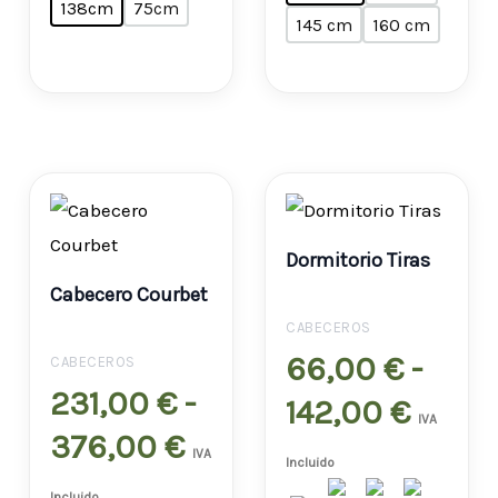
138cm
75cm
145 cm
160 cm
Rango
Rang
de
de
Dormitorio Tiras
precios:
preci
Cabecero Courbet
desde
desd
CABECEROS
231,00 €
66,00
66,00
€
-
CABECEROS
231,00
€
-
hasta
hasta
142,00
€
IVA
376,00
€
376,00 €
142,0
IVA
Incluido
Incluido