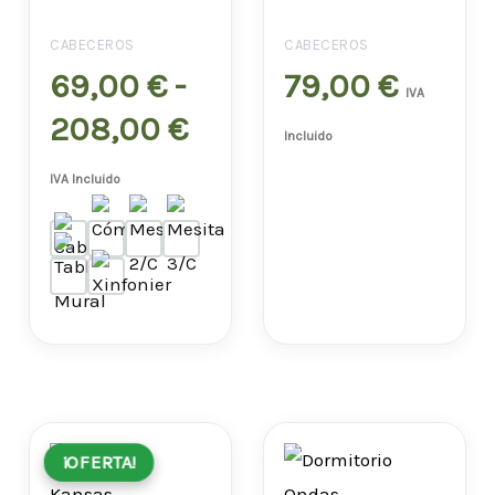
desde
CABECEROS
CABECEROS
69,00 €
69,00
€
-
79,00
€
IVA
hasta
208,00
€
Incluido
208,00 €
IVA Incluido
El
El
Rang
¡OFERTA!
precio
precio
de