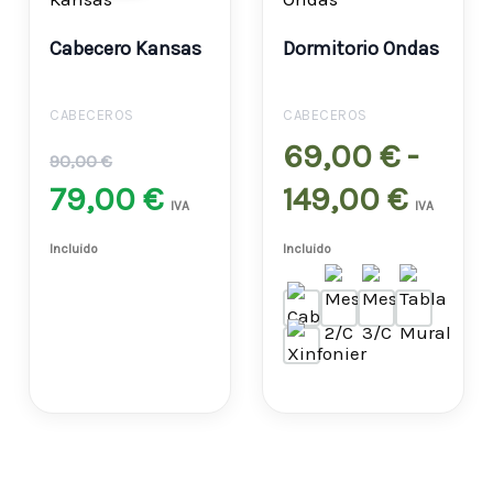
original
actual
preci
Cabecero Kansas
Dormitorio Ondas
era:
es:
desd
90,00 €.
79,00 €.
69,00
CABECEROS
CABECEROS
69,00
€
-
hast
90,00
€
79,00
€
149,00
€
149,0
IVA
IVA
Incluido
Incluido