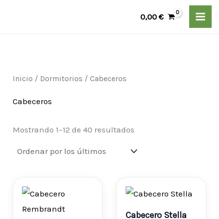
Ordenado
Ir
P
P
por
0,00
€
los
al
r
r
últimos
contenido
e
e
c
c
i
i
Inicio
/
Dormitorios
/ Cabeceros
o
o
Cabeceros
m
m
í
á
Mostrando 1–12 de 40 resultados
n
x
i
i
m
m
Rango
Rang
o
o
de
de
Cabecero Stella