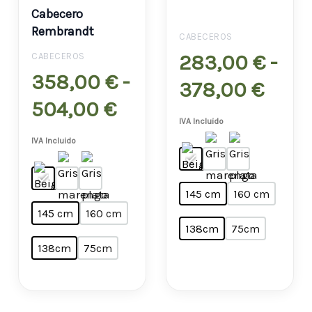
precios:
preci
Cabecero
desde
desd
Rembrandt
CABECEROS
358,00 €
283,
283,00
€
-
CABECEROS
358,00
€
-
hasta
hast
378,00
€
504,00
€
504,00 €
378,
IVA Incluido
IVA Incluido
145 cm
160 cm
145 cm
160 cm
138cm
75cm
138cm
75cm