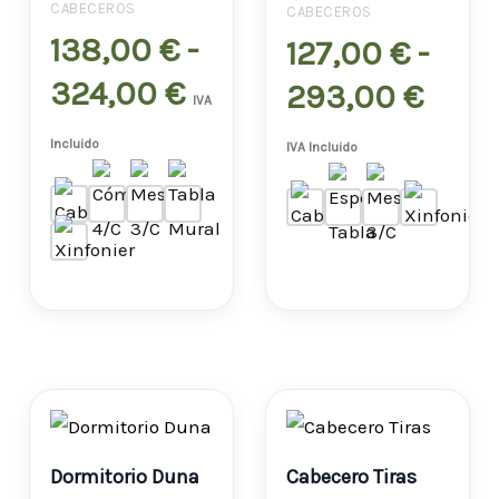
desde
desd
CABECEROS
CABECEROS
138,00
€
-
138,00 €
127,
127,00
€
-
324,00
€
hasta
hast
293,00
€
IVA
324,00 €
293,
Incluido
IVA Incluido
Rango
de
Dormitorio Duna
Cabecero Tiras
precios: