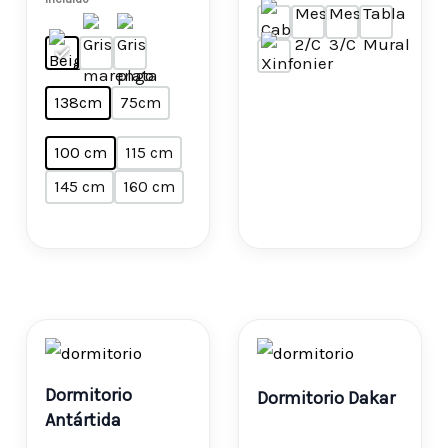
138cm
75cm
100 cm
115 cm
145 cm
160 cm
Rango
Ran
de
de
Dormitorio
Dormitorio Dakar
precios:
prec
Antártida