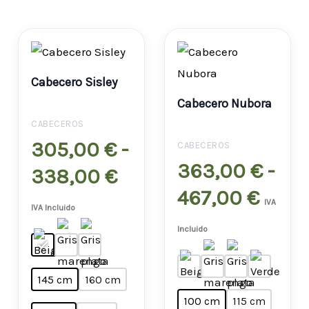
Rango
Rang
de
de
Cabecero Sisley
precios:
preci
Cabecero Nubora
desde
desd
CABECEROS
305,00 €
363,
305,00
€
-
CABECEROS
363,00
€
-
hasta
hast
338,00
€
467,00
€
338,00 €
467,
IVA
IVA Incluido
Incluido
145 cm
160 cm
100 cm
115 cm