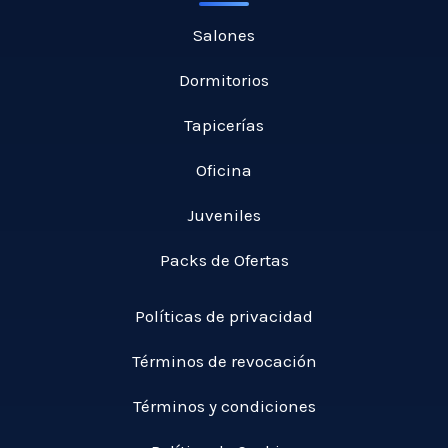
5
€
s
6
h
Salones
t
5
a
a
,
Dormitorios
s
5
0
t
1
Tapicerías
0
a
0
1
,
Oficina
€
4
0
9
Juveniles
0
,
0
Packs de Ofertas
€
0
Políticas de privacidad
€
Términos de revocación
Términos y condiciones