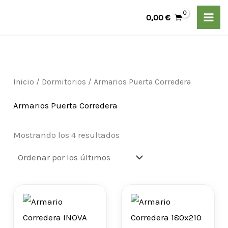
Ordenado
Ir
P
P
por
0,00
€
los
al
r
r
últimos
contenido
e
e
c
c
i
i
Inicio
/
Dormitorios
/ Armarios Puerta Corredera
o
o
Armarios Puerta Corredera
m
m
í
á
Mostrando los 4 resultados
n
x
i
i
m
m
o
o