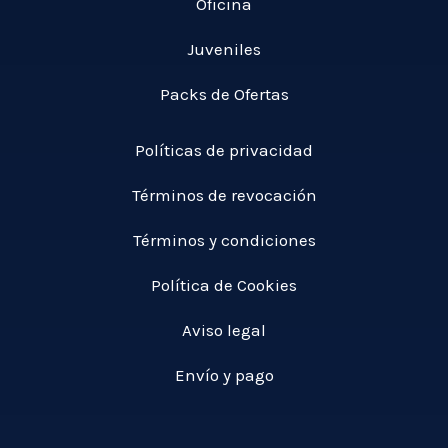
,
Oficina
€
4
0
9
Juveniles
0
,
0
Packs de Ofertas
€
0
Políticas de privacidad
€
Términos de revocación
Términos y condiciones
Política de Cookies
Aviso legal
Envío y pago