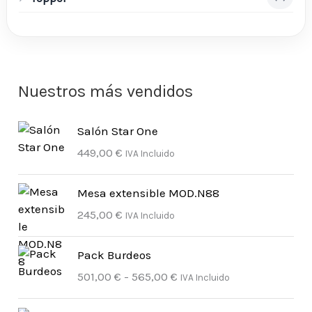
Nuestros más vendidos
Salón Star One
449,00
€
IVA Incluido
Mesa extensible MOD.N88
245,00
€
IVA Incluido
R
Pack Burdeos
a
501,00
€
-
565,00
€
IVA Incluido
n
g
R