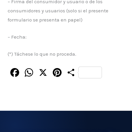
– Firma del consumidor y usuario o de los
consumidores y usuarios (solo si el presente
formulario se presenta en papel)
– Fecha:
(*) Táchese lo que no proceda.
F
W
X
P
C
a
h
i
o
c
a
n
m
e
t
t
p
b
s
e
a
o
A
r
r