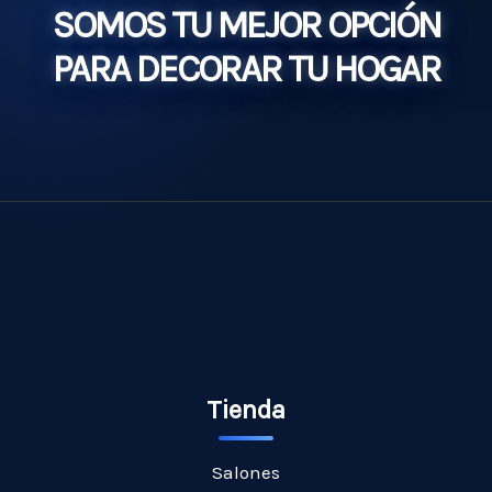
SOMOS TU MEJOR OPCIÓN
o
p
e
t
PARA DECORAR TU HOGAR
k
p
s
i
t
r
Tienda
Salones