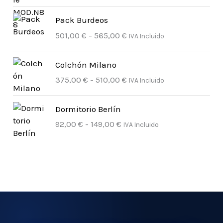
R
Pack Burdeos
a
501,00
€
-
565,00
€
IVA Incluido
n
g
R
o
Colchón Milano
a
d
375,00
€
-
510,00
€
IVA Incluido
n
e
g
p
R
o
Dormitorio Berlín
r
a
d
92,00
€
-
149,00
€
IVA Incluido
e
n
e
c
g
p
i
o
r
o
d
e
s
e
c
:
p
i
d
r
o
e
e
s