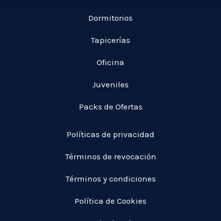
5
a
a
,
Dormitorios
s
5
0
t
1
Tapicerías
0
a
0
1
,
Oficina
€
4
0
9
Juveniles
0
,
0
Packs de Ofertas
€
0
Políticas de privacidad
€
Términos de revocación
Términos y condiciones
Política de Cookies