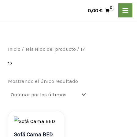
Ir
P
P
0,00
€
al
r
r
contenido
e
e
c
c
i
i
Inicio
/ Tela Nido del producto / 17
o
o
17
m
m
í
á
Mostrando el único resultado
n
x
i
i
m
m
o
o
Sofá Cama BED