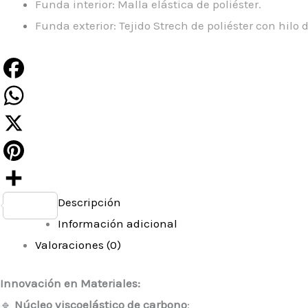
Funda interior: Malla elástica de poliéster.
Funda exterior: Tejido Strech de poliéster con hilo 
Facebook
WhatsApp
X
Pinterest
Descripción
Compartir
Información adicional
Valoraciones (0)
Innovación en Materiales:
🔹
Núcleo viscoelástico de carbono
: