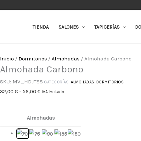
Ir
Almohada
Rango
al
Carbono
de
contenido
cantidad
precios:
TIENDA
SALONES
TAPICERÍAS
DO
desde
32,00 €
hasta
Inicio
/
Dormitorios
/
Almohadas
/ Almohada Carbono
56,00 €
Almohada Carbono
SKU:
MV_HDJT88
CATEGORÍAS:
ALMOHADAS
,
DORMITORIOS
32,00
€
-
56,00
€
IVA Incluido
Almohadas