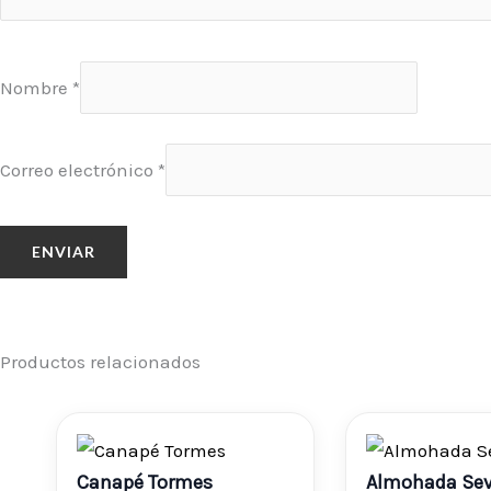
Nombre
*
Correo electrónico
*
Productos relacionados
Rango
R
Canapé Tormes
Almohada Sev