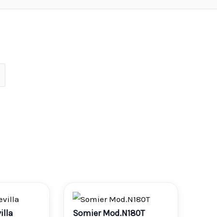
ango
Rango
illa
Somier Mod.N180T