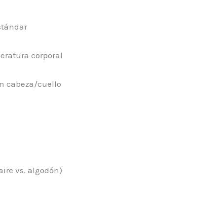
stándar
peratura corporal
en cabeza/cuello
aire vs. algodón)