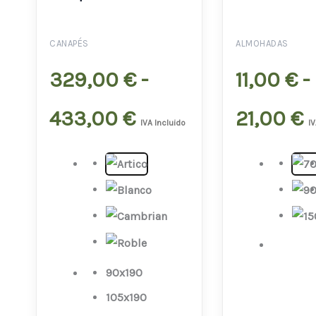
de
d
precios:
p
CANAPÉS
ALMOHADAS
329,00
€
-
11,00
€
-
desde
d
433,00
€
21,00
€
329,00 €
1
IVA Incluido
IV
hasta
h
433,00 €
2
90x190
105x190