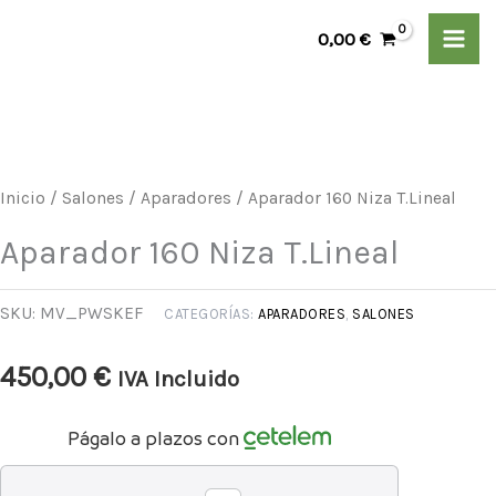
Ir
Niza
0,00
€
al
T.Lineal
contenido
cantidad
Aparador
160
Niza
Inicio
/
Salones
/
Aparadores
/ Aparador 160 Niza T.Lineal
T.Lineal
Aparador 160 Niza T.Lineal
cantidad
SKU:
MV_PWSKEF
CATEGORÍAS:
APARADORES
,
SALONES
450,00
€
IVA Incluido
Págalo a plazos con