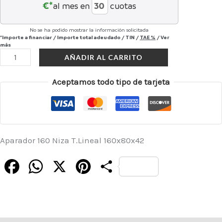
€*
al mes en
cuotas
No se ha podido mostrar la información solicitada
*Importe a financiar
/
Importe total adeudado
/
TIN
/
TAE
%
/
Ver
más
AÑADIR AL CARRITO
Aceptamos todo tipo de tarjeta
Aparador 160 Niza T.Lineal 160x80x42
Facebook
WhatsApp
X
Pinterest
Compartir