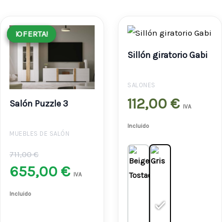
El
El
¡OFERTA!
¡OFERTA!
precio
precio
Sillón giratorio Gabi
original
actual
era:
es:
SALONES
711,00 €.
655,00 €.
112,00
€
Salón Puzzle 3
IVA
Incluido
MUEBLES DE SALÓN
711,00
€
655,00
€
IVA
Incluido