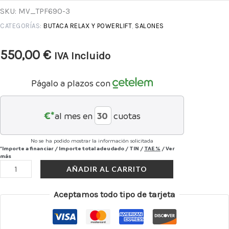
SKU:
MV_TPF69O-3
CATEGORÍAS:
BUTACA RELAX Y POWERLIFT
,
SALONES
550,00
€
IVA Incluido
Págalo a plazos con
€*
al mes en
cuotas
No se ha podido mostrar la información solicitada
*Importe a financiar
/
Importe total adeudado
/
TIN
/
TAE
%
/
Ver
más
AÑADIR AL CARRITO
Aceptamos todo tipo de tarjeta