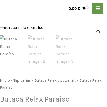
Ir
Paraíso
0,00
€
al
cantidad
contenido
Butaca
Relax
Paraíso
cantidad
Inicio
/
Tapicerías
/
Butaca Relax y powerlift
/ Butaca Relax
Paraíso
Butaca Relax Paraíso