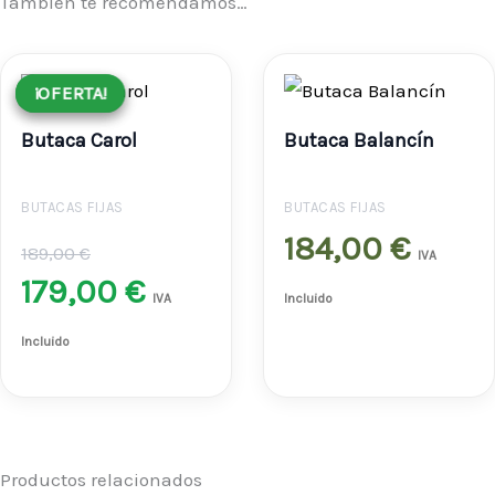
También te recomendamos…
El
El
¡OFERTA!
¡OFERTA!
precio
precio
Butaca Carol
Butaca Balancín
original
actual
era:
es:
BUTACAS FIJAS
BUTACAS FIJAS
189,00 €.
179,00 €.
184,00
€
189,00
€
IVA
179,00
€
IVA
Incluido
Incluido
Productos relacionados