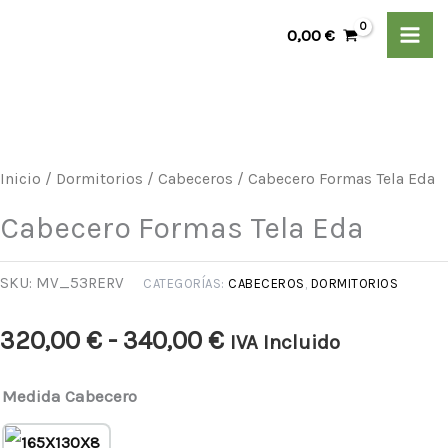
Ir
0,00
€
al
contenido
Cabecero
Rango
Formas
de
Tela
Inicio
/
Dormitorios
/
Cabeceros
/ Cabecero Formas Tela Eda
Eda
precios:
Cabecero Formas Tela Eda
cantidad
desde
SKU:
MV_53RERV
CATEGORÍAS:
CABECEROS
,
DORMITORIOS
320,00 €
320,00
€
-
340,00
€
IVA Incluido
hasta
Medida Cabecero
340,00 €