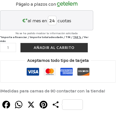
Págalo a plazos con
€*
al mes en
cuotas
No se ha podido mostrar la información solicitada
*Importe a financiar
/
Importe total adeudado
/
TIN
/
TAE
%
/
Ver
más
AÑADIR AL CARRITO
Aceptamos todo tipo de tarjeta
¡Medidas para camas de 90 contactar con la tienda!
Facebook
WhatsApp
X
Pinterest
Compartir