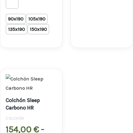
90x190
105x190
135x190
150x190
Rango
de
precios:
Colchón Sleep
desde
Carbono HR
154,00 €
COLCHÓN
154,00
€
-
hasta