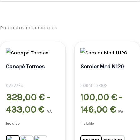
Productos relacionados
Rango
Rang
de
de
Canapé Tormes
Somier Mod.N120
precios:
preci
desde
desd
CANAPÉS
DORMITORIOS
329,00 €
100,0
329,00
€
-
100,00
€
-
hasta
hast
433,00
€
146,00
€
IVA
IVA
433,00 €
146,0
Incluido
Incluido