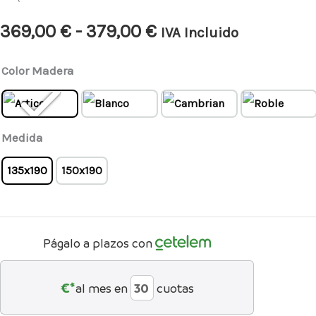
369,00
€
-
379,00
€
IVA Incluido
Color Madera
Medida
135x190
150x190
Págalo a plazos con
€*
al mes en
cuotas