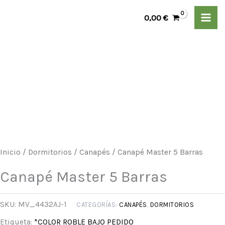
Ir
0,00
€
al
contenido
Canapé
Rango
Master
de
5
Barras
precios:
cantidad
desde
Inicio
/
Dormitorios
/
Canapés
/ Canapé Master 5 Barras
369,00 €
Canapé Master 5 Barras
hasta
379,00 €
SKU:
MV_4432AJ-1
CATEGORÍAS:
CANAPÉS
,
DORMITORIOS
Etiqueta:
*COLOR ROBLE BAJO PEDIDO