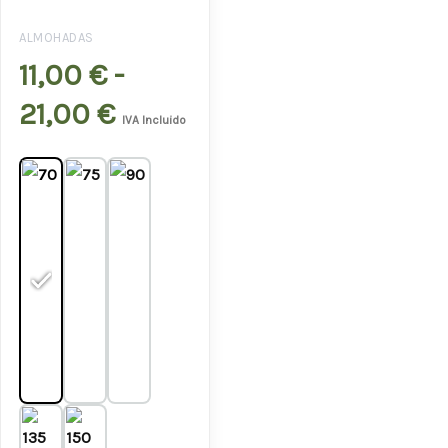
desde
ALMOHADAS
11,00 €
11,00
€
-
hasta
21,00
€
IVA Incluido
21,00 €