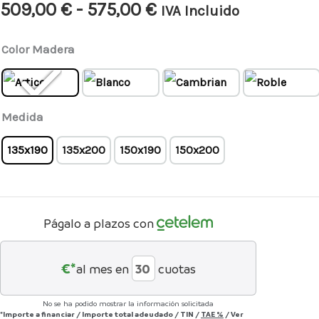
509,00
€
-
575,00
€
IVA Incluido
Color Madera
Medida
135x190
135x200
150x190
150x200
Págalo a plazos con
€*
al mes en
cuotas
No se ha podido mostrar la información solicitada
*Importe a financiar
/
Importe total adeudado
/
TIN
/
TAE
%
/
Ver