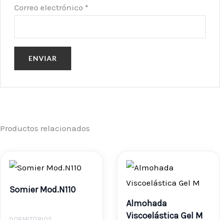
Correo electrónico
*
Productos relacionados
Rango
Rango
de
de
Somier Mod.N110
precios:
precio
Almohada
desde
desde
Viscoelástica Gel M
DORMITORIOS