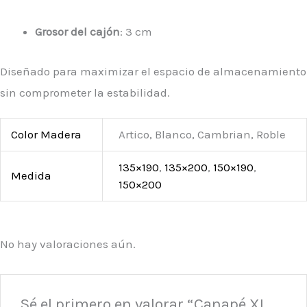
Grosor del cajón
: 3 cm
Diseñado para maximizar el espacio de almacenamiento
sin comprometer la estabilidad.
Color Madera
Artico, Blanco, Cambrian, Roble
135×190
,
135×200
,
150×190
,
Medida
150×200
No hay valoraciones aún.
Sé el primero en valorar “Canapé XL