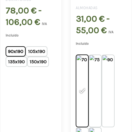
78,00 €
31,00 
78,00
€
-
ALMOHADAS
31,00
€
-
hasta
hasta
106,00
€
IVA
55,00
€
106,00 €
55,00
IVA
Incluido
Incluido
90x190
105x190
135x190
150x190