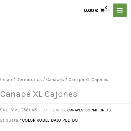
Ir
0,00
€
al
contenido
Canapé
Rango
XL
de
Cajones
cantidad
precios:
desde
Inicio
/
Dormitorios
/
Canapés
/ Canapé XL Cajones
509,00 €
Canapé XL Cajones
hasta
SKU:
MV_G58UA5
CATEGORÍAS:
CANAPÉS
,
DORMITORIOS
575,00 €
Etiqueta:
*COLOR ROBLE BAJO PEDIDO