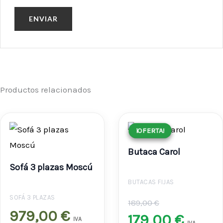
Productos relacionados
El
El
¡OFERTA!
¡OFERTA!
precio
preci
Butaca Carol
original
actua
Sofá 3 plazas Moscú
era:
es:
BUTACAS FIJAS
189,00 €
179,00
SOFÁ 3 PLAZAS
189,00
€
979,00
€
179,00
€
IVA
IVA