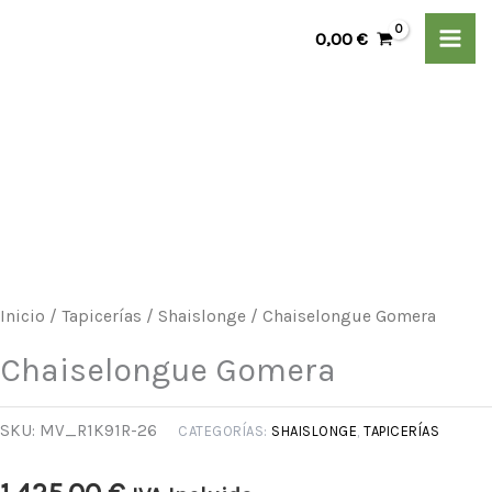
Ir
cantidad
0,00
€
al
contenido
Chaiselongue
Gomera
cantidad
Inicio
/
Tapicerías
/
Shaislonge
/ Chaiselongue Gomera
Chaiselongue Gomera
SKU:
MV_R1K91R-26
CATEGORÍAS:
SHAISLONGE
,
TAPICERÍAS