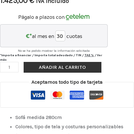
1.425,00
€
IVA Incluido
Págalo a plazos con
€*
al mes en
cuotas
No se ha podido mostrar la información solicitada
*Importe a financiar
/
Importe total adeudado
/
TIN
/
TAE
%
/
Ver
más
AÑADIR AL CARRITO
Aceptamos todo tipo de tarjeta
Sofá medida 280cm
Colores, tipo de tela y costuras personalizables