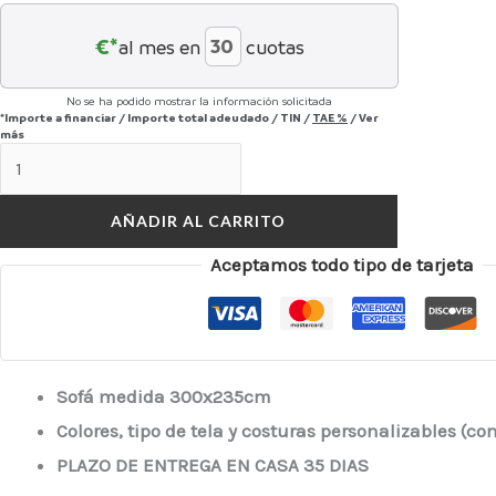
€*
al mes en
cuotas
No se ha podido mostrar la información solicitada
*Importe a financiar
/
Importe total adeudado
/
TIN
/
TAE
%
/
Ver
más
AÑADIR AL CARRITO
Aceptamos todo tipo de tarjeta
Sofá medida 300x235cm
Colores, tipo de tela y costuras personalizables (c
PLAZO DE ENTREGA EN CASA 35 DIAS