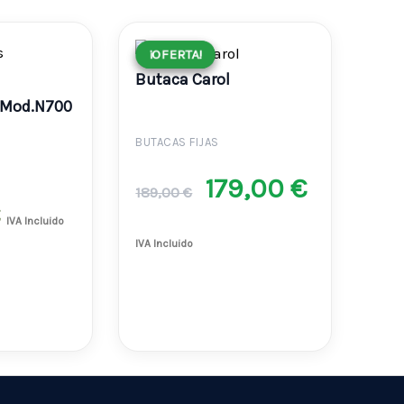
El
El
¡OFERTA!
¡OFERTA!
Butaca Carol
precio
precio
s Mod.N700
original
actual
BUTACAS FIJAS
179,00
€
era:
es:
189,00
€
€
IVA Incluido
189,00 €.
179,00 €
IVA Incluido