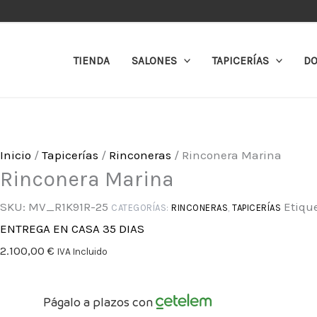
Ir
Rinconera
al
Marina
contenido
cantidad
TIENDA
SALONES
TAPICERÍAS
DO
Inicio
/
Tapicerías
/
Rinconeras
/ Rinconera Marina
Rinconera Marina
SKU:
MV_R1K91R-25
Etiqu
CATEGORÍAS:
RINCONERAS
,
TAPICERÍAS
ENTREGA EN CASA 35 DIAS
2.100,00
€
IVA Incluido
Págalo a plazos con