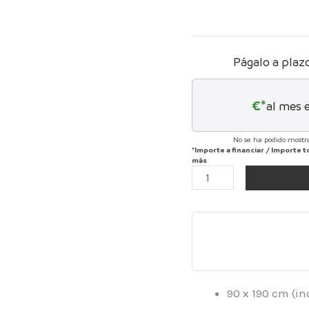
Págalo a plaz
€*
al mes 
No se ha podido mostra
*Importe a financiar
/
Importe t
más
90 x 190 cm (i