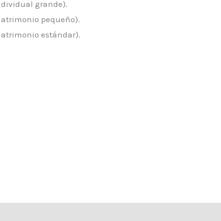
ndividual grande).
matrimonio pequeño).
matrimonio estándar).