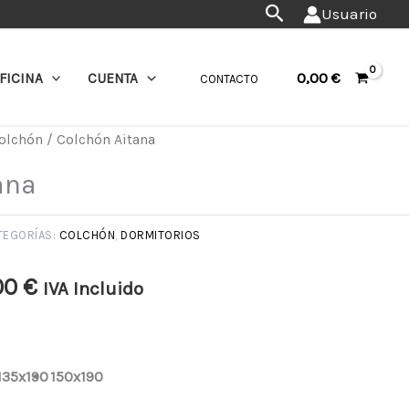
Buscar
Usuario
0,00
€
FICINA
CUENTA
CONTACTO
olchón
/ Colchón Aitana
Rango
ana
de
precios:
TEGORÍAS:
COLCHÓN
,
DORMITORIOS
desde
00
€
IVA Incluido
172,00 €
hasta
135x190
150x190
218,00 €