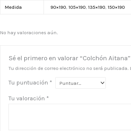
Medida
90×190
,
105×190
,
135×190
,
150×190
No hay valoraciones aún.
Sé el primero en valorar “Colchón Aitana”
Tu dirección de correo electrónico no será publicada.
Tu puntuación
*
Tu valoración
*