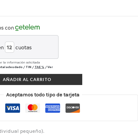
os con
en
cuotas
r la información solicitada
otal adeudado
/
TIN
/
TAE
%
/
Ver
AÑADIR AL CARRITO
Aceptamos todo tipo de tarjeta
ndividual pequeño).