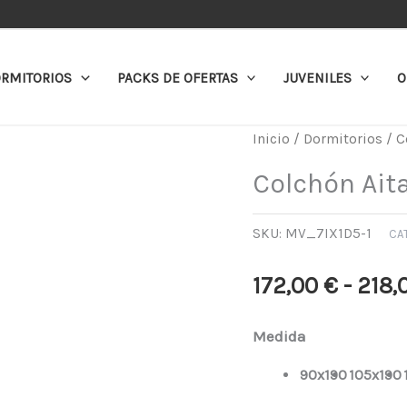
RMITORIOS
PACKS DE OFERTAS
JUVENILES
O
Colchón
Inicio
/
Dormitorios
/
C
Aitana
Colchón Ait
cantidad
SKU:
MV_7IX1D5-1
CA
172,00
€
-
218,
Medida
90x190
105x190