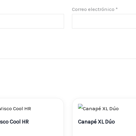
Correo electrónico
*
Rango
de
sco Cool HR
Canapé XL Dúo
precios: