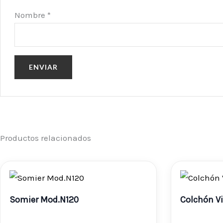
Nombre
*
Productos relacionados
Rango
de
Somier Mod.N120
Colchón Vi
precios: