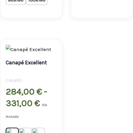
Rango
de
Canapé Excellent
precios:
desde
CANAPÉS
284,00 €
284,00
€
-
hasta
331,00
€
IVA
331,00 €
Incluido