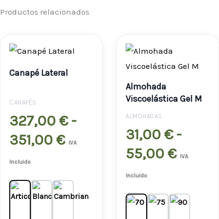
Productos relacionados
Rango
Rango
de
de
Canapé Lateral
precios:
precio
Almohada
desde
desde
Viscoelástica Gel M
CANAPÉS
327,00 €
31,00 
327,00
€
-
ALMOHADAS
31,00
€
-
hasta
hasta
351,00
€
IVA
55,00
€
351,00 €
55,00
IVA
Incluido
Incluido