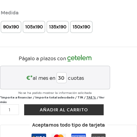
Medida
90x190
105x190
135x190
150x190
Págalo a plazos con
€*
al mes en
cuotas
No se ha podido mostrar la información solicitada
*Importe a financiar
/
Importe total adeudado
/
TIN
/
TAE
%
/
Ver
más
AÑADIR AL CARRITO
Aceptamos todo tipo de tarjeta