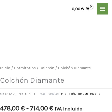
Ir
0,00
€
al
contenido
Colchón
Rango
Diamante
de
cantidad
precios:
desde
Inicio
/
Dormitorios
/
Colchón
/ Colchón Diamante
478,00 €
Colchón Diamante
hasta
SKU:
MV_R1K91R-13
CATEGORÍAS:
COLCHÓN
,
DORMITORIOS
714,00 €
478,00
€
-
714,00
€
IVA Incluido