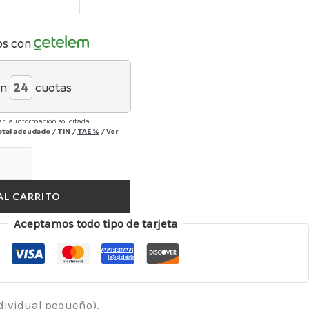
os con
en
cuotas
r la información solicitada
otal adeudado
/
TIN
/
TAE
%
/
Ver
AL CARRITO
Aceptamos todo tipo de tarjeta
ndividual pequeño).