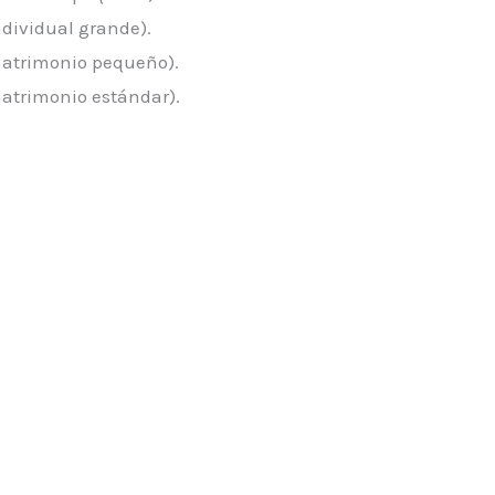
ndividual grande).
matrimonio pequeño).
matrimonio estándar).