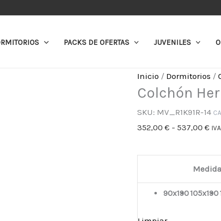
Colchón
Ra
Heroes
de
cantidad
pre
RMITORIOS
PACKS DE OFERTAS
JUVENILES
O
de
35
Inicio
/
Dormitorios
/
ha
Colchón He
53
SKU:
MV_R1K91R-14
CA
352,00
€
-
537,00
€
IVA
Medid
90x190
105x190
Limpiar