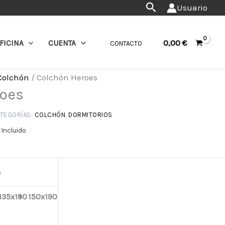
Buscar
ngo
Usuario
cios:
0,00
€
FICINA
CUENTA
CONTACTO
sde
2,00 €
Colchón
/ Colchón Heroes
sta
roes
7,00 €
TEGORÍAS:
COLCHÓN
,
DORMITORIOS
 Incluido
a
135x190
150x190