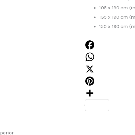
105 x 190 cm (i
135 x 190 cm (
150 x 190 cm (
Facebook
WhatsApp
X
Pinterest
Compartir
)
perior