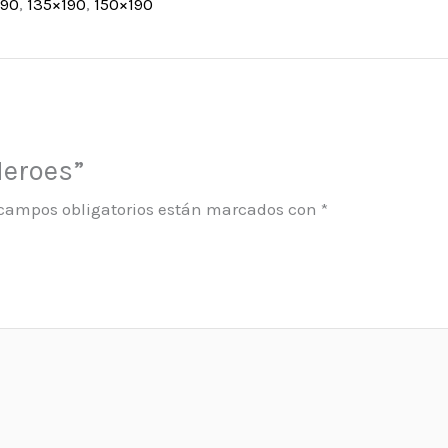
190
,
135×190
,
150×190
Heroes”
 campos obligatorios están marcados con
*