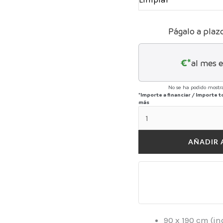
Págalo a plaz
€*
al mes 
No se ha podido mostra
*Importe a financiar
/
Importe t
más
AÑADIR 
90 x 190 cm (i