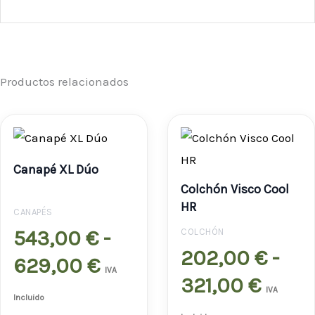
Productos relacionados
Rango
Rang
de
de
Canapé XL Dúo
precios:
preci
Colchón Visco Cool
desde
desd
HR
CANAPÉS
543,00 €
202,0
543,00
€
-
COLCHÓN
202,00
€
-
hasta
hast
629,00
€
IVA
321,00
€
629,00 €
321,0
IVA
Incluido