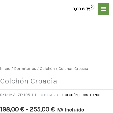
Ir
0,00
€
al
contenido
Colchón
Rango
Croacia
de
cantidad
precios:
desde
Inicio
/
Dormitorios
/
Colchón
/ Colchón Croacia
198,00 €
Colchón Croacia
hasta
SKU:
MV_7IX1D5-1-1
CATEGORÍAS:
COLCHÓN
,
DORMITORIOS
255,00 €
198,00
€
-
255,00
€
IVA Incluido