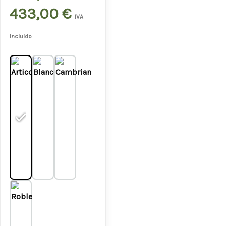
hasta
433,00
€
IVA
433,00 €
Incluido