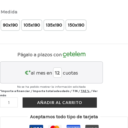
Medida
90x190
105x190
135x190
150x190
Págalo a plazos con
€*
al mes en
cuotas
No se ha podido mostrar la información solicitada
*Importe a financiar
/
Importe total adeudado
/
TIN
/
TAE
%
/
Ver
más
AÑADIR AL CARRITO
Aceptamos todo tipo de tarjeta