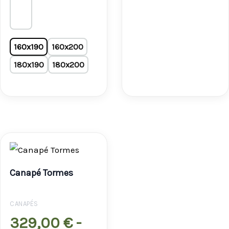
160x190
160x200
180x190
180x200
Rango
de
Canapé Tormes
precios:
desde
CANAPÉS
329,00 €
329,00
€
-