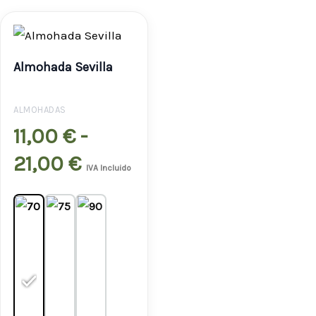
Rango
de
Almohada Sevilla
precios:
desde
ALMOHADAS
11,00 €
11,00
€
-
hasta
21,00
€
IVA Incluido
21,00 €