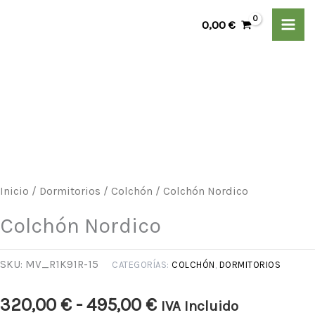
Ir
0,00
€
al
contenido
Colchón
Rango
Nordico
de
cantidad
precios:
desde
Inicio
/
Dormitorios
/
Colchón
/ Colchón Nordico
320,00 €
Colchón Nordico
hasta
SKU:
MV_R1K91R-15
CATEGORÍAS:
COLCHÓN
,
DORMITORIOS
495,00 €
320,00
€
-
495,00
€
IVA Incluido