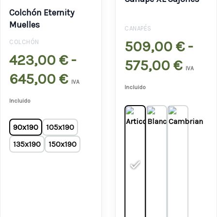
precios:
preci
Colchón Eternity
desde
desd
Muelles
CANAPÉS
423,00 €
509,
509,00
€
-
COLCHÓN
423,00
€
-
hasta
hast
575,00
€
IVA
645,00
€
645,00 €
575,
IVA
Incluido
Incluido
90x190
105x190
135x190
150x190