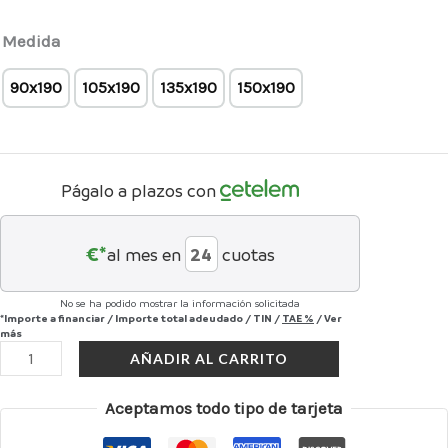
Medida
90x190
105x190
135x190
150x190
Págalo a plazos con
€*
al mes en
cuotas
No se ha podido mostrar la información solicitada
*Importe a financiar
/
Importe total adeudado
/
TIN
/
TAE
%
/
Ver
más
AÑADIR AL CARRITO
Aceptamos todo tipo de tarjeta