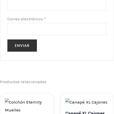
Correo electrónico
*
Productos relacionados
Rango
Rang
de
de
Canapé XL Cajones