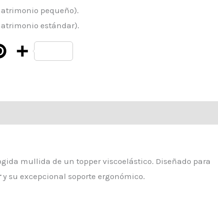
matrimonio pequeño).
matrimonio estándar).
Pinterest
Compartir
ogida mullida de un topper viscoelástico. Diseñado para
r
y su excepcional soporte ergonómico.