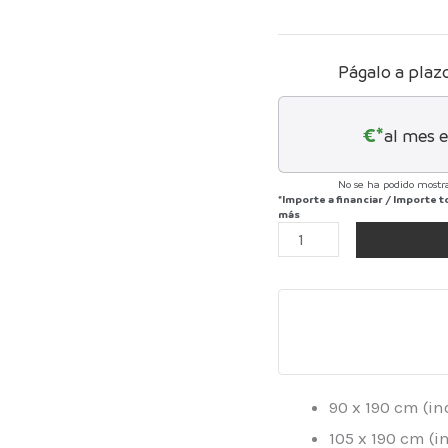
Págalo a plaz
€*
al mes 
No se ha podido mostra
*Importe a financiar
/
Importe t
más
90 x 190 cm (i
105 x 190 cm (i