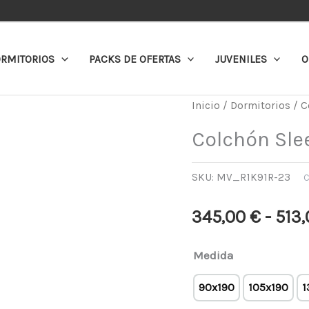
RMITORIOS
PACKS DE OFERTAS
JUVENILES
O
Colchón
Inicio
/
Dormitorios
/
C
Sleep
Colchón Sle
top
cantidad
SKU:
MV_R1K91R-23
C
345,00
€
-
513
Medida
90x190
105x190
1