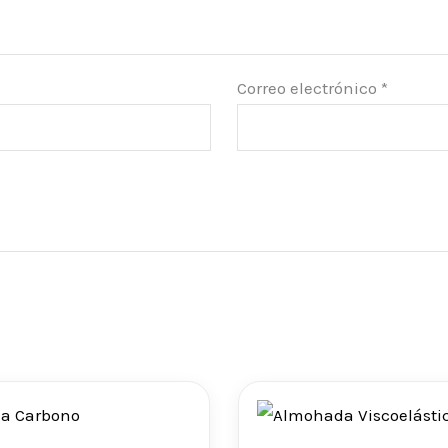
Correo electrónico
*
Rango
de