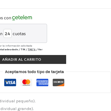
os con
en
cuotas
r la información solicitada
otal adeudado
/
TIN
/
TAE
%
/
Ver
AÑADIR AL CARRITO
Aceptamos todo tipo de tarjeta
ndividual pequeño).
ndividual grande).