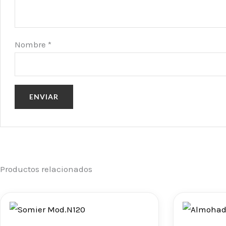
Nombre
*
Productos relacionados
Rango
de