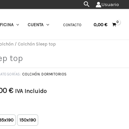
precios:
Buscar
Usuario
desde
345,00 €
0,00
€
FICINA
CUENTA
CONTACTO
hasta
513,00 €
olchón
/ Colchón Sleep top
Rango
ep top
de
precios:
ATEGORÍAS:
COLCHÓN
,
DORMITORIOS
desde
,00
€
IVA Incluido
345,00 €
hasta
35x190
150x190
513,00 €