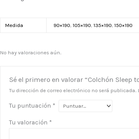
Medida
90×190
,
105×190
,
135×190
,
150×190
No hay valoraciones aún.
Sé el primero en valorar “Colchón Sleep t
Tu dirección de correo electrónico no será publicada.
Tu puntuación
*
Tu valoración
*