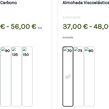
 Carbono
Almohada Viscoelástic
precios:
desde
ALMOHADAS
32,00 €
0
€
-
56,00
€
37,00
€
-
48,
IVA
hasta
Incluido
56,00 €