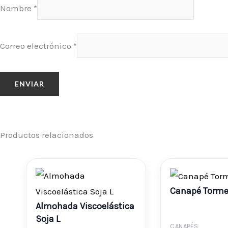
Nombre
*
Correo electrónico
*
Productos relacionados
Rango
Canapé Torm
de
Almohada Viscoelástica
Soja L
CANAPÉS