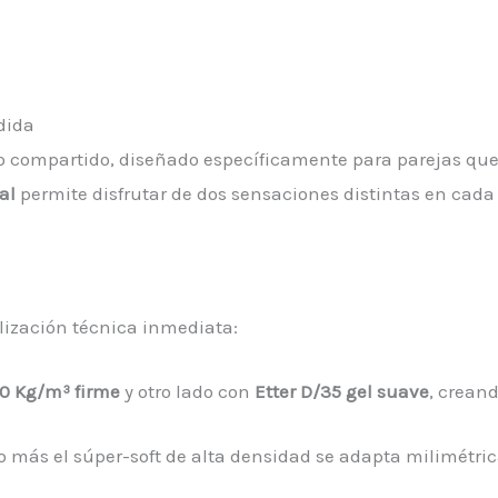
dida
 compartido, diseñado específicamente para parejas que 
al
permite disfrutar de dos sensaciones distintas en cad
lización técnica inmediata:
30 Kg/m³ firme
y otro lado con
Etter D/35 gel suave
, crean
co más el súper-soft de alta densidad se adapta milimétri