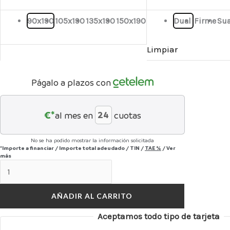
90x190
105x190
135x190
150x190
Dual
Firme
Su
Limpiar
Págalo a plazos con
€*
al mes en
cuotas
No se ha podido mostrar la información solicitada
*Importe a financiar
/
Importe total adeudado
/
TIN
/
TAE
%
/
Ver
más
AÑADIR AL CARRITO
Aceptamos todo tipo de tarjeta