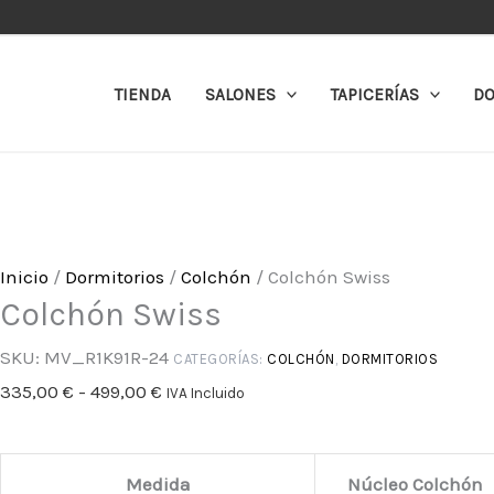
Ir
Colchón
Rango
al
Swiss
de
contenido
cantidad
precios:
TIENDA
SALONES
TAPICERÍAS
DO
desde
335,00 €
hasta
499,00 €
Inicio
/
Dormitorios
/
Colchón
/ Colchón Swiss
Colchón Swiss
SKU:
MV_R1K91R-24
CATEGORÍAS:
COLCHÓN
,
DORMITORIOS
335,00
€
-
499,00
€
IVA Incluido
Medida
Núcleo Colchón