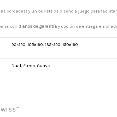
llas bordadas) y un burlete de diseño a juego para facilit
spaña con
3 años de garantía
y opción de entrega enrollad
90×190
,
105×190
,
135×190
,
150×190
Dual
,
Firme
,
Suave
Swiss”