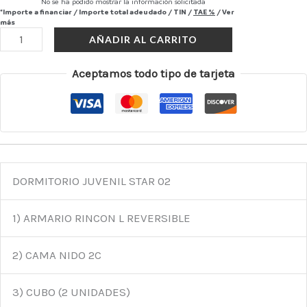
No se ha podido mostrar la información solicitada
*Importe a financiar
/
Importe total adeudado
/
TIN
/
TAE
%
/
Ver
más
AÑADIR AL CARRITO
Aceptamos todo tipo de tarjeta
DORMITORIO JUVENIL STAR 02
1) ARMARIO RINCON L REVERSIBLE
2) CAMA NIDO 2C
3) CUBO (2 UNIDADES)