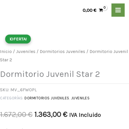
Ir
0,00
€
al
contenido
Dormitorio
El
El
¡OFERTA!
Juvenil
precio
precio
Star
Inicio
/
Juveniles
/
Dormitorios Juveniles
/ Dormitorio Juvenil
2
Star 2
original
actual
cantidad
Dormitorio Juvenil Star 2
era:
es:
1.672,00 €.
1.363,00 €.
SKU:
MV_6FWOPL
CATEGORÍAS:
DORMITORIOS JUVENILES
,
JUVENILES
1.672,00
€
1.363,00
€
IVA Incluido