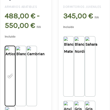
488,00 €
ARMARIOS ABATIBLES
DORMITORIOS JUVENILES
488,00
€
-
345,00
€
hasta
IVA
550,00
€
550,00 €
IVA
Incluido
Incluido