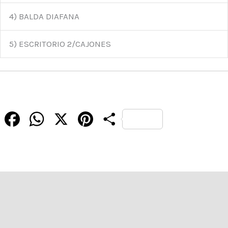
4) BALDA DIAFANA
5) ESCRITORIO 2/CAJONES
Facebook
WhatsApp
X
Pinterest
Compartir
Descripción
Información adicional