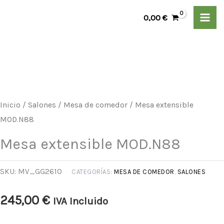
Ir
0,00
€
al
contenido
Mesa
extensible
MOD.N88
cantidad
Inicio
/
Salones
/
Mesa de comedor
/ Mesa extensible
MOD.N88
Mesa extensible MOD.N88
SKU:
MV_GG261O
CATEGORÍAS:
MESA DE COMEDOR
,
SALONES
245,00
€
IVA Incluido