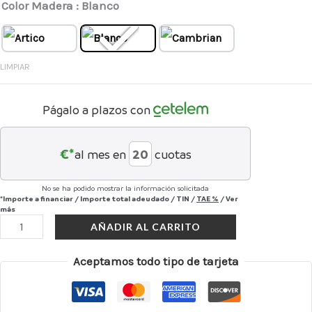
Color Madera
: Blanco
LIMPIAR
Págalo a plazos con
€*
al mes en
cuotas
No se ha podido mostrar la información solicitada
*Importe a financiar
/
Importe total adeudado
/
TIN
/
TAE
%
/
Ver
más
AÑADIR AL CARRITO
Aceptamos todo tipo de tarjeta