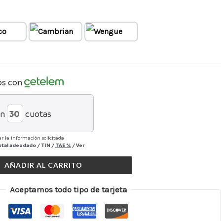
os con
en
cuotas
r la información solicitada
otal adeudado
/
TIN
/
TAE
%
/
Ver
AÑADIR AL CARRITO
Aceptamos todo tipo de tarjeta