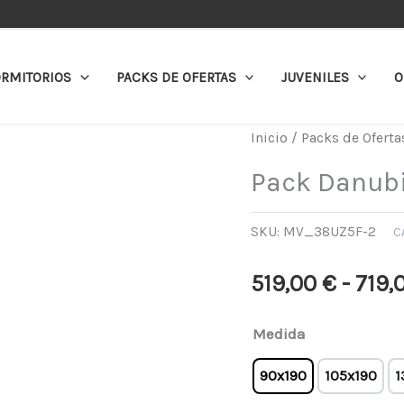
RMITORIOS
PACKS DE OFERTAS
JUVENILES
O
Pack
Inicio
/
Packs de Oferta
Danubio
Pack Danub
cantidad
SKU:
MV_38UZ5F-2
C
519,00
€
-
719,
Medida
90x190
105x190
1