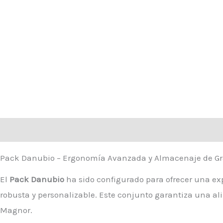
Descripción
Información adicional
Valoraciones (0)
Pack Danubio – Ergonomía Avanzada y Almacenaje de G
El
Pack Danubio
ha sido configurado para ofrecer una ex
robusta y personalizable. Este conjunto garantiza una al
Magnor.