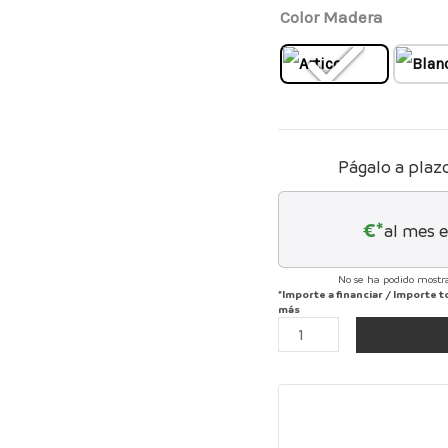
Color Madera
Págalo a plaz
€*
al mes 
No se ha podido mostra
*Importe a financiar
/
Importe t
más