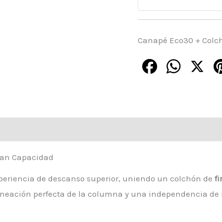
Canapé Eco30 + Colc
Facebook
WhatsApp
X
ran Capacidad
periencia de descanso superior, uniendo un colchón de
f
ineación perfecta de la columna y una independencia de l