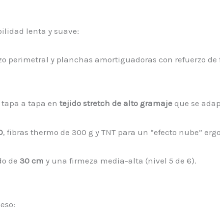
ilidad lenta y suave:
rzo perimetral y planchas amortiguadoras con refuerzo de
 tapa a tapa en
tejido stretch de alto gramaje
que se adapt
D
, fibras thermo de 300 g y TNT para un “efecto nube” er
do de
30 cm
y una firmeza media-alta (nivel 5 de 6).
eso: