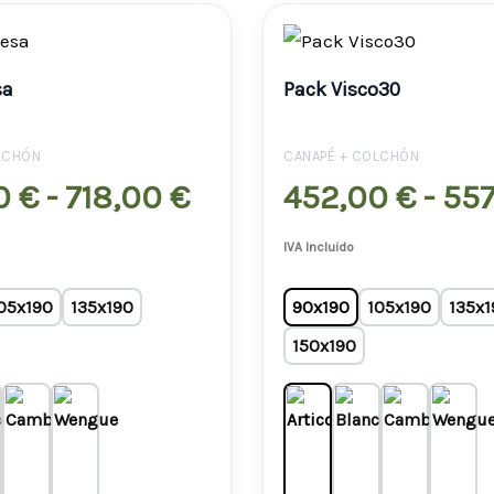
Rango
de
sa
Pack Visco30
precios:
desde
LCHÓN
CANAPÉ + COLCHÓN
543,00 €
0
€
-
718,00
€
452,00
€
-
55
hasta
IVA Incluido
718,00 €
05x190
135x190
90x190
105x190
135x1
150x190