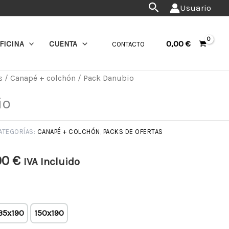
precios:
Buscar
Usuario
desde
519,00 €
0,00
€
FICINA
CUENTA
CONTACTO
hasta
719,00 €
s
/
Canapé + colchón
/ Pack Danubio
Rango
io
de
precios:
ATEGORÍAS:
CANAPÉ + COLCHÓN
,
PACKS DE OFERTAS
desde
00
€
IVA Incluido
519,00 €
hasta
35x190
150x190
719,00 €