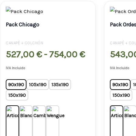
Rango
de
Pack Chicago
Pack Orde
precios:
desde
CANAPÉ + COLCHÓN
CANAPÉ + CO
527,00 €
527,00
€
-
754,00
€
543,0
hasta
IVA Incluido
IVA Incluido
754,00 €
90x190
105x190
135x190
90x190
1
150x190
150x190