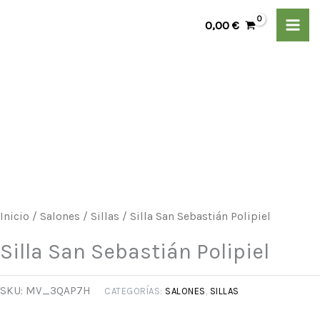
Ir
0,00
€
al
contenido
Silla
San
Sebastián
Polipiel
cantidad
Inicio
/
Salones
/
Sillas
/ Silla San Sebastián Polipiel
Silla San Sebastián Polipiel
SKU:
MV_3QAP7H
CATEGORÍAS:
SALONES
,
SILLAS