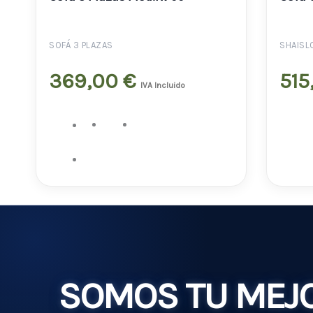
SOFÁ 3 PLAZAS
SHAISL
369,00
€
515
IVA Incluido
SOMOS TU MEJO