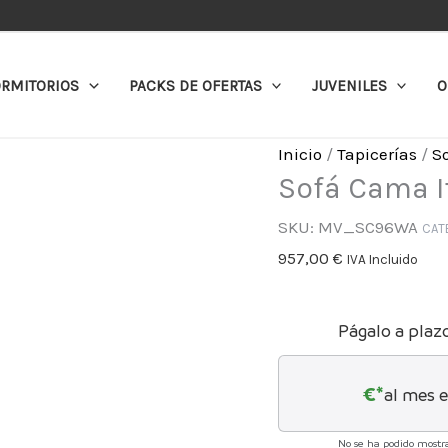
Sofá
Cama
Italiano
RMITORIOS
PACKS DE OFERTAS
JUVENILES
O
Milán
cantidad
Inicio
/
Tapicerías
/
So
Sofá Cama I
SKU:
MV_SC96WA
CAT
957,00
€
IVA Incluido
Págalo a plaz
€*
al mes 
No se ha podido mostra