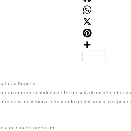
Facebook
WhatsApp
X
Pinterest
Compartir
nalidad Superior
an un equilibrio perfecto entre un sofá de diseño refinad
a rápida y sin esfuerzo, ofreciendo un descanso excepcion
ncia de confort premium: