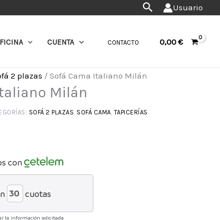
Buscar
Usuario
0,00
€
FICINA
CUENTA
CONTACTO
fá 2 plazas
/ Sofá Cama Italiano Milán
taliano Milán
EGORÍAS:
SOFÁ 2 PLAZAS
,
SOFÁ CAMA
,
TAPICERÍAS
os con
en
cuotas
r la información solicitada