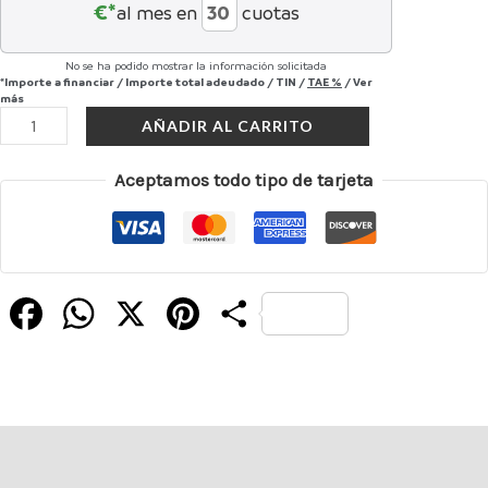
€*
al mes en
cuotas
No se ha podido mostrar la información solicitada
*Importe a financiar
/
Importe total adeudado
/
TIN
/
TAE
%
/
Ver
más
AÑADIR AL CARRITO
Aceptamos todo tipo de tarjeta
Facebook
WhatsApp
X
Pinterest
Compartir
Descripción