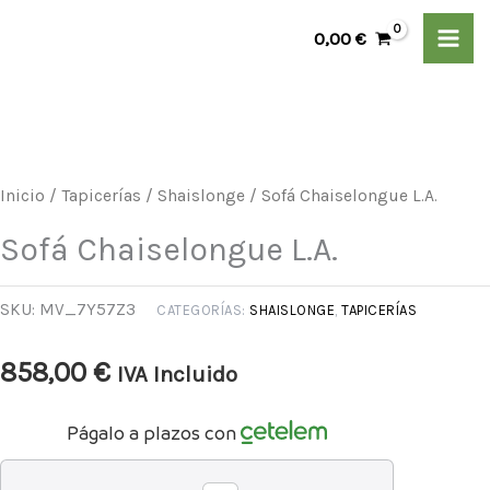
Ir
L.A.
0,00
€
al
cantidad
contenido
Sofá
Chaiselongue
L.A.
Inicio
/
Tapicerías
/
Shaislonge
/ Sofá Chaiselongue L.A.
cantidad
Sofá Chaiselongue L.A.
SKU:
MV_7Y57Z3
CATEGORÍAS:
SHAISLONGE
,
TAPICERÍAS
858,00
€
IVA Incluido
Págalo a plazos con