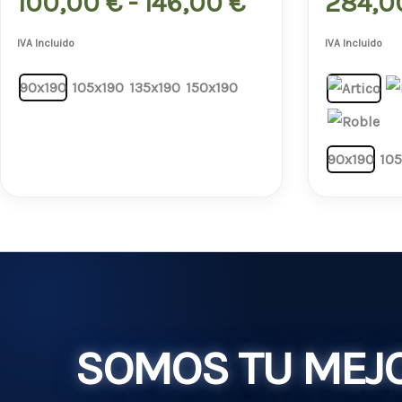
100,00 €
100,00
€
-
146,00
€
284,
hasta
IVA Incluido
IVA Incluido
146,00 €
90x190
105x190
135x190
150x190
90x190
105
SOMOS TU MEJO