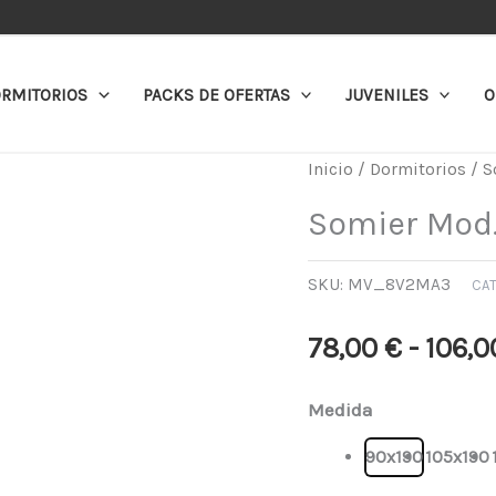
RMITORIOS
PACKS DE OFERTAS
JUVENILES
O
Somier
Inicio
/
Dormitorios
/
S
Mod.N110
Somier Mod.
cantidad
SKU:
MV_8V2MA3
CA
78,00
€
-
106,
Medida
90x190
105x190