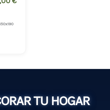
249,00 €
3,00
€
hasta
413,00 €
150x190
CORAR TU HOGAR