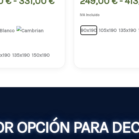
284,00 €
00
€
-
331,00
€
249,00
€
-
41
hasta
IVA Incluido
331,00 €
90x190
105x190
135x190
x190
135x190
150x190
R OPCIÓN PARA DE