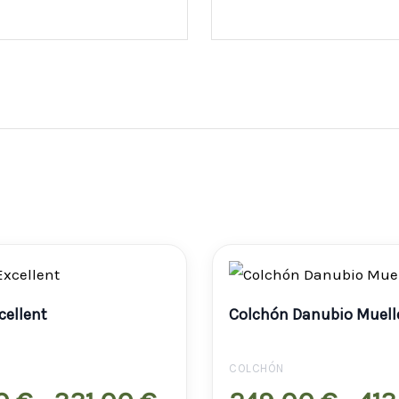
Rango
de
cellent
Colchón Danubio Muell
precios:
desde
COLCHÓN