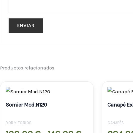
Productos relacionados
Rango
de
Somier Mod.N120
Canapé Ex
precios:
desde
DORMITORIOS
CANAPÉS