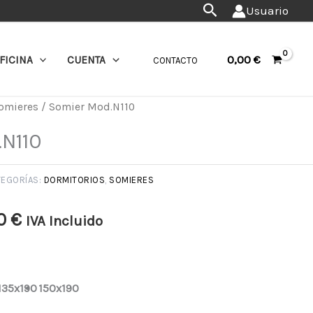
Buscar
Usuario
0,00
€
FICINA
CUENTA
CONTACTO
omieres
/ Somier Mod.N110
Rango
N110
de
precios:
TEGORÍAS:
DORMITORIOS
,
SOMIERES
desde
00
€
IVA Incluido
78,00 €
hasta
135x190
150x190
106,00 €