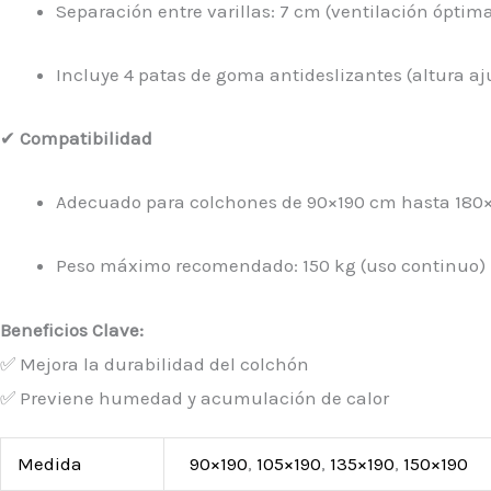
Separación entre varillas: 7 cm (ventilación óptim
Incluye 4 patas de goma antideslizantes (altura aj
✔
Compatibilidad
Adecuado para colchones de 90×190 cm hasta 180
Peso máximo recomendado: 150 kg (uso continuo)
Beneficios Clave:
✅ Mejora la durabilidad del colchón
✅ Previene humedad y acumulación de calor
Medida
90×190
,
105×190
,
135×190
,
150×190