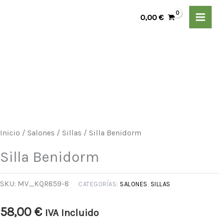
Ir
0,00
€
al
contenido
Silla
Benidorm
cantidad
Inicio
/
Salones
/
Sillas
/ Silla Benidorm
Silla Benidorm
SKU:
MV_KQR859-8
CATEGORÍAS:
SALONES
,
SILLAS
58,00
€
IVA Incluido