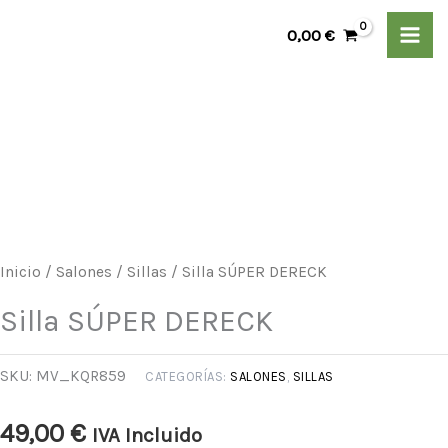
Ir
0,00
€
al
contenido
Silla
SÚPER
DERECK
cantidad
Inicio
/
Salones
/
Sillas
/ Silla SÚPER DERECK
Silla SÚPER DERECK
SKU:
MV_KQR859
CATEGORÍAS:
SALONES
,
SILLAS
49,00
€
IVA Incluido