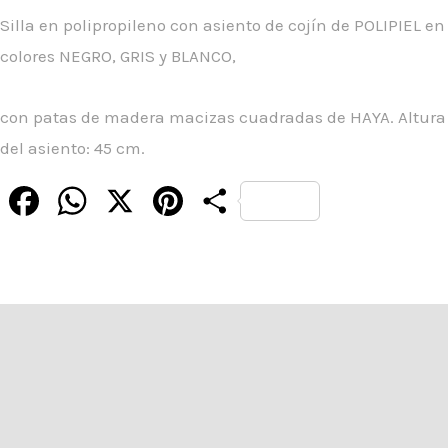
Silla en polipropileno con asiento de cojín de POLIPIEL en
colores NEGRO, GRIS y BLANCO,
con patas de madera macizas cuadradas de HAYA. Altura
del asiento: 45 cm.
Facebook
WhatsApp
X
Pinterest
Compartir
Descripción
Información adicional
Valoraciones (0)