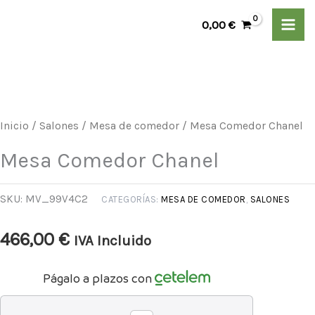
Ir
Chanel
0,00
€
al
cantidad
contenido
Mesa
Comedor
Chanel
Inicio
/
Salones
/
Mesa de comedor
/ Mesa Comedor Chanel
cantidad
Mesa Comedor Chanel
SKU:
MV_99V4C2
CATEGORÍAS:
MESA DE COMEDOR
,
SALONES
466,00
€
IVA Incluido
Págalo a plazos con