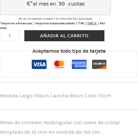
€*
al mes en
cuotas
No se ha podido mostrar la información solicitada
*Importe a financiar
/
Importe total adeudado
/
TIN
/
TAE
%
/
Ver
más
AÑADIR AL CARRITO
Aceptamos todo tipo de tarjeta
Medida Largo 150cm | ancho 90cm | Alto 75cm
Mesa de comedor rectangular con sobre de cristal
templado de 10 mm en medida de 150 cm.